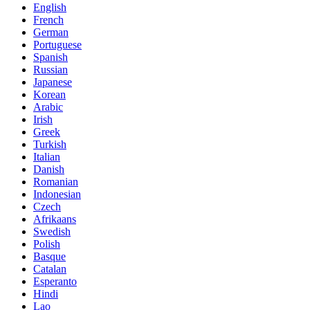
English
French
German
Portuguese
Spanish
Russian
Japanese
Korean
Arabic
Irish
Greek
Turkish
Italian
Danish
Romanian
Indonesian
Czech
Afrikaans
Swedish
Polish
Basque
Catalan
Esperanto
Hindi
Lao