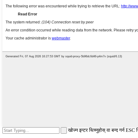
खोज्न इन्टर थिच्नुहोस् वा बन्द गर्न ESC थ