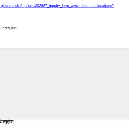
िच्नुहोस्