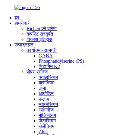
घर
हाम्रोबारे
Richen को बारेमा
कर्पोरेट संस्कृति
विकास इतिहास
उत्पादनहरू
कार्यात्मक सामग्री
GABA
Phosphatidylserine (PS)
भिटामिन K2
पोषण खनिज
क्यालसियम
क्रोमियम
तामा
आयोडिन
फलाम
म्याग्नेसियम
म्यांगनीज
मोलिब्डेनम
पोटासियम
सेलेनियम
ZInc